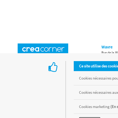
Wavre
Rue de la W
Horaires d'ouverture
Waterloo
Ce site utilise des cooki
Chaussée de
Accès aux magasins
Livraison
Cookies nécessaires pour
Retours d'articles
Une histoire de famille
Cookies nécessaires aux
Remises spéciales
Gestion des cookies
Cookies marketing
(En 
Tous les produits sont vendus dans la limite des stocks disponibles de