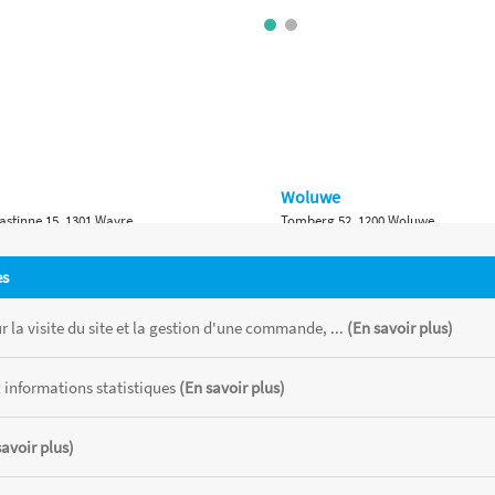
Woluwe
astinne 15, 1301 Wavre
Tomberg 52, 1200 Woluwe
Namur
es
 Bruxelles 315, 1410 Waterloo
Ch. de Marche 382, 5100 Namur
 la visite du site et la gestion d'une commande, ...
(En savoir plus)
 informations statistiques
(En savoir plus)
savoir plus)
 chaque magasin, toutes taxes comprises.