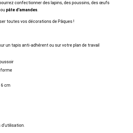
 pourrez confectionner des lapins, des poussins, des œufs
ou
pâte d'amandes
.
liser toutes vos décorations de Pâques !
ur un tapis anti-adhérent ou sur votre plan de travail
oussoir
a forme
x 6 cm
d'utilisation.