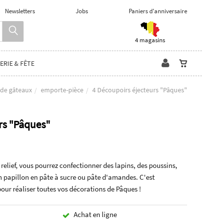
Newsletters
Jobs
Paniers d'anniversaire
4 magasins
ERIE & FÊTE
 de gâteaux
emporte-pièce
4 Découpoirs éjecteurs "Pâques"
rs "Pâques"
relief, vous pourrez confectionner des lapins, des poussins,
n papillon en pâte à sucre ou pâte d'amandes. C'est
pour réaliser toutes vos décorations de Pâques !
Achat en ligne