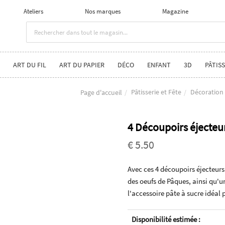
Ateliers
Nos marques
Magazine
ART DU FIL
ART DU PAPIER
DÉCO
ENFANT
3D
PÂTISS
Pâtisserie et Fête
Décoration
Page d'accueil
4 Découpoirs éjecteu
€ 5.50
Avec ces 4 découpoirs éjecteurs 
des oeufs de Pâques, ainsi qu'u
l'accessoire pâte à sucre idéal 
Disponibilité estimée :