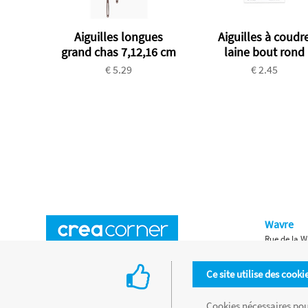
Aiguilles longues
Aiguilles à coudr
grand chas 7,12,16 cm
laine bout rond
€ 5.29
€ 2.45
Wavre
Rue de la W
Horaires d'ouverture
Waterloo
Ce site utilise des cooki
Chaussée de
Accès aux magasins
Livraison
Cookies nécessaires pour