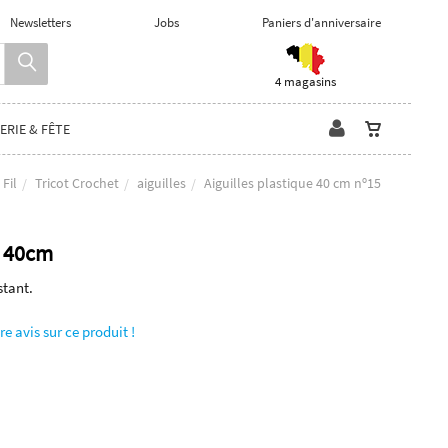
Newsletters
Jobs
Paniers d'anniversaire
4 magasins
ERIE & FÊTE
 Fil
Tricot Crochet
aiguilles
Aiguilles plastique 40 cm nº15
e 40cm
stant.
re avis sur ce produit !