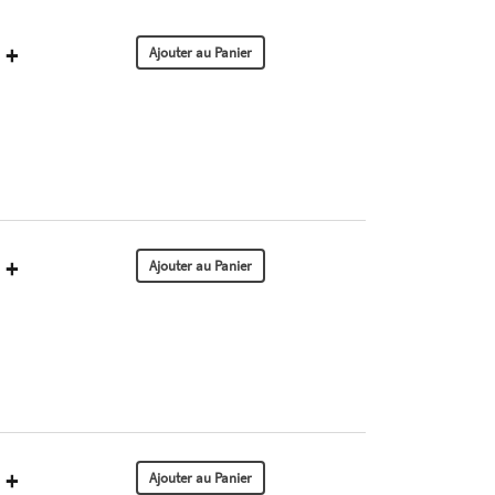
+
+
+