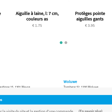
e
Aiguille à laine, l: 7 cm,
Protèges pointe
couleurs as
aiguilles gants
€ 1.75
€ 3.95
Woluwe
astinne 15, 1301 Wavre
Tomberg 52, 1200 Woluwe
Namur
es
 Bruxelles 315, 1410 Waterloo
Ch. de Marche 382, 5100 Namur
 la visite du site et la gestion d'une commande, ...
(En savoir plus)