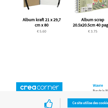
Album kraft 21 x 29,7
Album scrap
cm x 80
20.5x20.5cm 40 pa
€ 5.60
€ 3.75
Wavre
Rue de la W
Horaires d'ouverture
Waterloo
Ce site utilise des cooki
Chaussée de
Accès aux magasins