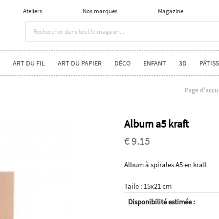
Ateliers
Nos marques
Magazine
ART DU FIL
ART DU PAPIER
DÉCO
ENFANT
3D
PÂTISS
Page d'accu
Album a5 kraft
€ 9.15
Album à spirales A5 en kraft
Taile : 15x21 cm
Disponibilité estimée :