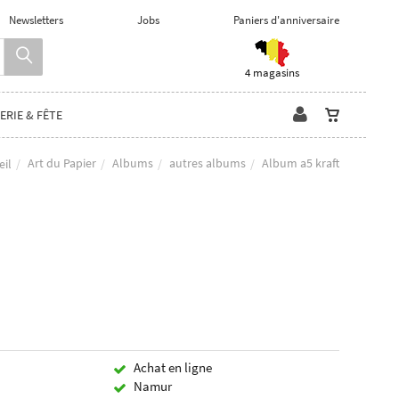
Newsletters
Jobs
Paniers d'anniversaire
4 magasins
ERIE & FÊTE
Art du Papier
Albums
autres albums
Album a5 kraft
eil
Achat en ligne
Namur