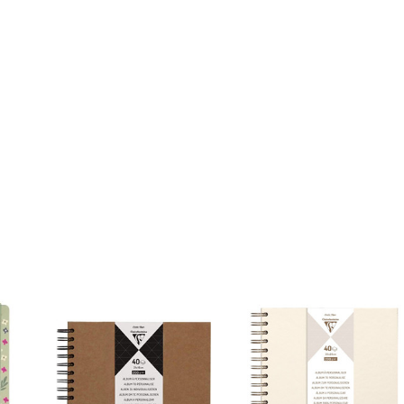
Article :
5414135085576
-
11007023