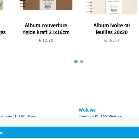
Album couverture
Album ivoire 40
ges
rigide kraft 21x16cm
feuilles 20x20
€ 12.70
€ 18.10
Woluwe
astinne 15, 1301 Wavre
Tomberg 52, 1200 Woluwe
Namur
es
 Bruxelles 315, 1410 Waterloo
Ch. de Marche 382, 5100 Namur