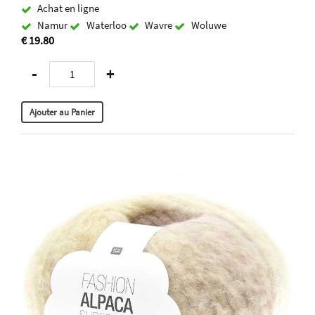
Achat en ligne
Namur
Waterloo
Wavre
Woluwe
€ 19.80
-
+