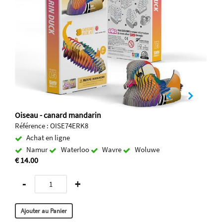
Oiseau - canard mandarin
Référence : OISE74ERK8
Achat en ligne
Namur
Waterloo
Wavre
Woluwe
€ 14.00
-
+