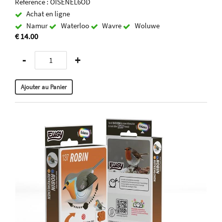
Référence : OISENEL6OD
Achat en ligne
Namur
Waterloo
Wavre
Woluwe
€ 14.00
-
+