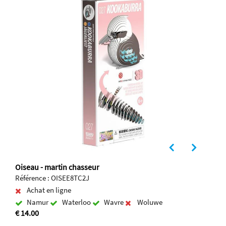
Oiseau - martin chasseur
Référence : OISEE8TC2J
Achat en ligne
Namur
Waterloo
Wavre
Woluwe
€ 14.00