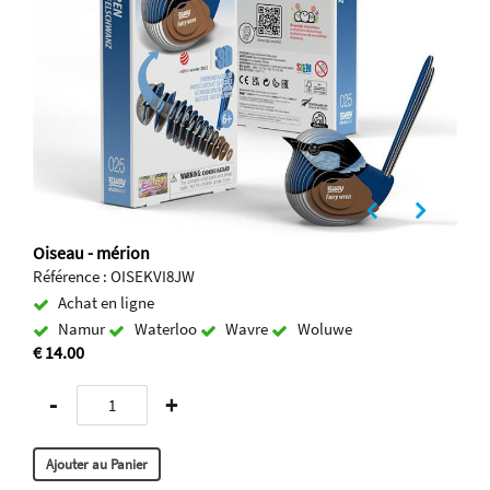
Oiseau - mérion
Référence : OISEKVI8JW
Achat en ligne
Namur
Waterloo
Wavre
Woluwe
€ 14.00
-
+