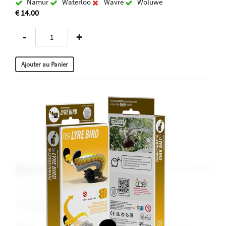
Namur
Waterloo
Wavre
Woluwe
€ 14.00
-
+