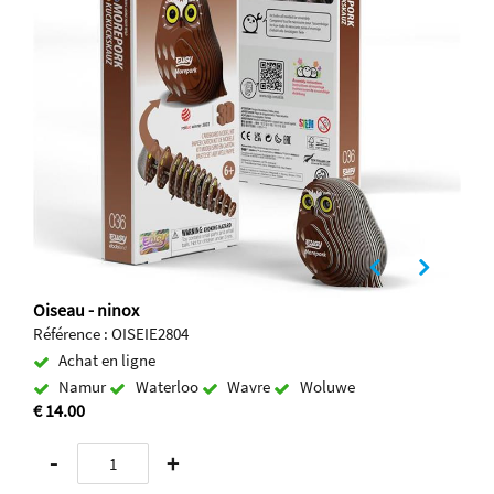
Oiseau - ninox
Référence : OISEIE2804
Achat en ligne
Namur
Waterloo
Wavre
Woluwe
€ 14.00
-
+