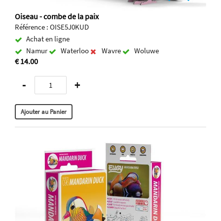
Oiseau - combe de la paix
Référence : OISE5J0KUD
Achat en ligne
Namur
Waterloo
Wavre
Woluwe
€ 14.00
-
+