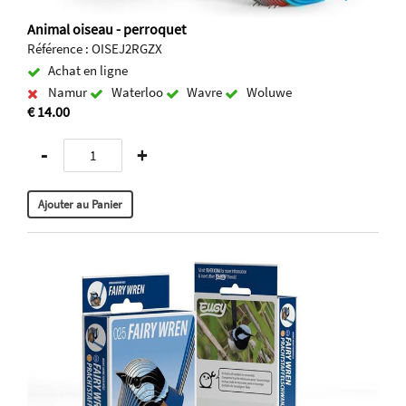
Animal oiseau - perroquet
Référence : OISEJ2RGZX
Achat en ligne
Namur
Waterloo
Wavre
Woluwe
€ 14.00
-
+