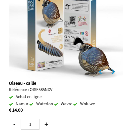
Oiseau - caille
Référence : OISE585NXV
Achat en ligne
Namur
Waterloo
Wavre
Woluwe
€ 14.00
-
+