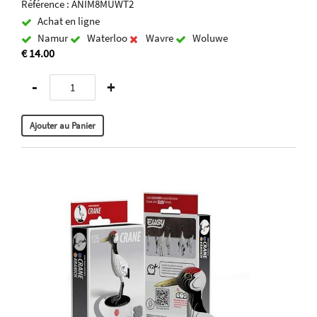
Référence : ANIM8MUWT2
Achat en ligne
Namur
Waterloo
Wavre
Woluwe
€ 14.00
-
+