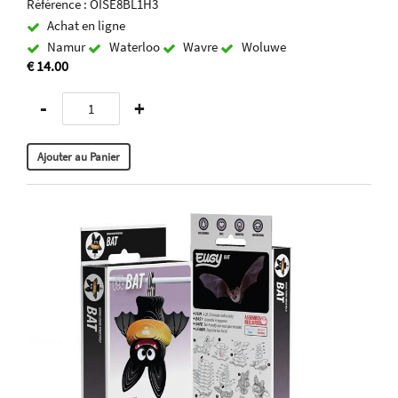
Référence : OISE8BL1H3
Achat en ligne
Namur
Waterloo
Wavre
Woluwe
€ 14.00
-
+