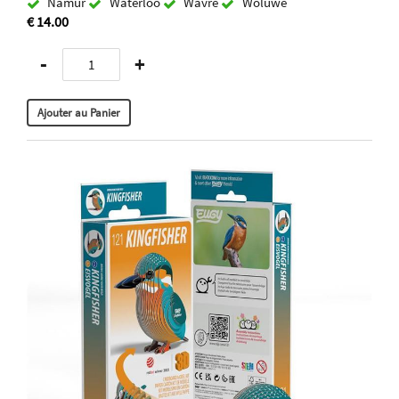
Namur
Waterloo
Wavre
Woluwe
€ 14.00
-
+