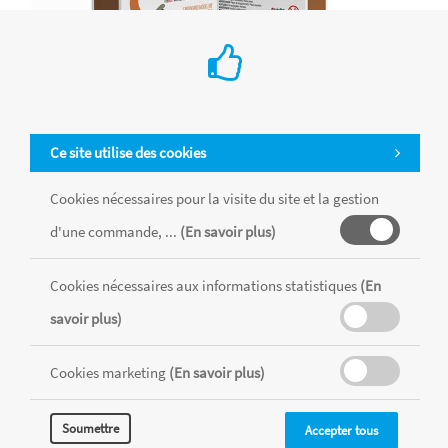
Ce site utilise des cookies
Oiseau - robin
Cookies nécessaires pour la visite du site et la gestion
Référence : OISEY3X1F9
Achat en ligne
d'une commande, ...
(En savoir plus)
Namur
Waterloo
Wavre
Woluwe
€ 13.65
Cookies nécessaires aux informations statistiques
(En
-
+
savoir plus)
Cookies marketing
(En savoir plus)
Soumettre
Accepter tous