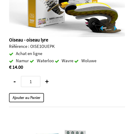
Oiseau - oiseau lyre
Référence : OISE1OUEPK
Achat en ligne
Namur
Waterloo
Wavre
Woluwe
€ 14.00
-
+