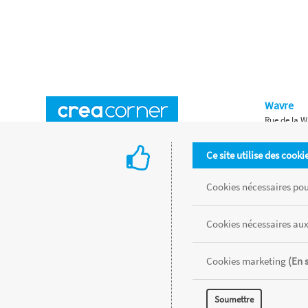
Wavre
Rue de la W
Horaires d'ouverture
Waterloo
Ce site utilise des cooki
Chaussée de
Accès aux magasins
Livraison
Cookies nécessaires pour
Retours d'articles
Une histoire de famille
Cookies nécessaires aux
Remises spéciales
Gestion des cookies
Cookies marketing
(En 
Tous les produits sont vendus dans la limite des stocks disponibles de
Soumettre
MENTIONS LÉGALES
CONDITIONS GÉNÉRALES
RÉALISÉ AVEC MER