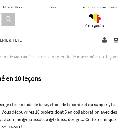
Newsletters
Jobs
Paniers d'anniversaire
4 magasins
ERIE & FÊTE
Vannerie Macramé
livres
Apprendre le macramé en 10 leçons
é en 10 leçons
ge : les noeuds de base, choix de la corde et du support, les
. Vous découvrirez 10 projets dont 5 en collaboration avec des
nique comme @matissdeco @bilitiss. design... Cette technique
 pour vous !