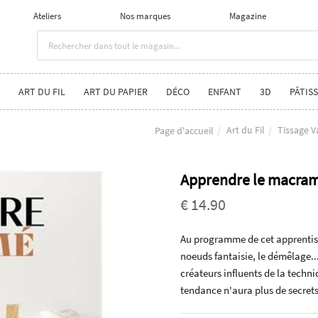
Ateliers
Nos marques
Magazine
ART DU FIL
ART DU PAPIER
DÉCO
ENFANT
3D
PÂTISS
Art du Fil
Tissage 
Page d'accueil
Apprendre le macram
€ 14.90
Au programme de cet apprentissa
noeuds fantaisie, le démêlage..
créateurs influents de la tech
tendance n'aura plus de secrets