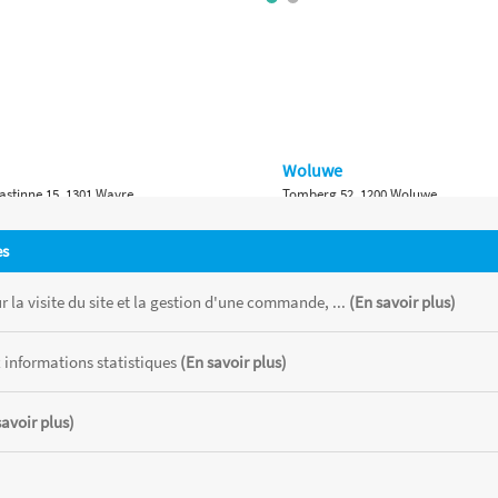
Woluwe
astinne 15, 1301 Wavre
Tomberg 52, 1200 Woluwe
Namur
es
 Bruxelles 315, 1410 Waterloo
Ch. de Marche 382, 5100 Namur
 la visite du site et la gestion d'une commande, ...
(En savoir plus)
 informations statistiques
(En savoir plus)
savoir plus)
 chaque magasin, toutes taxes comprises.
CATOR