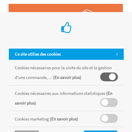
Ce site utilise des cookies
Cookies nécessaires pour la visite du site et la gestion
d'une commande, ...
(En savoir plus)
Cookies nécessaires aux informations statistiques
(En
Tous les produits sont vendus dans la limite des stocks disponibles de
savoir plus)
chaque magasin, toutes taxes comprises.
Cookies marketing
(En savoir plus)
MENTIONS LÉGALES
CONDITIONS GÉNÉRALES