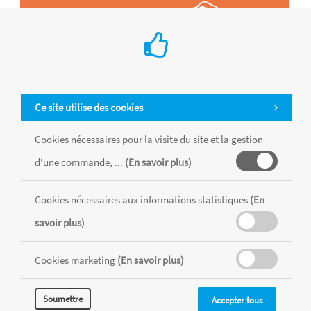
Ce site utilise des cookies
Cookies nécessaires pour la visite du site et la gestion
d'une commande, ...
(En savoir plus)
Cookies nécessaires aux informations statistiques
(En
Tous les produits sont vendus dans la limite des stocks disponibles de
savoir plus)
chaque magasin, toutes taxes comprises.
Cookies marketing
(En savoir plus)
MENTIONS LÉGALES
CONDITIONS GÉNÉRALES
Soumettre
Accepter tous
RÉALISÉ AVEC MERCATOR