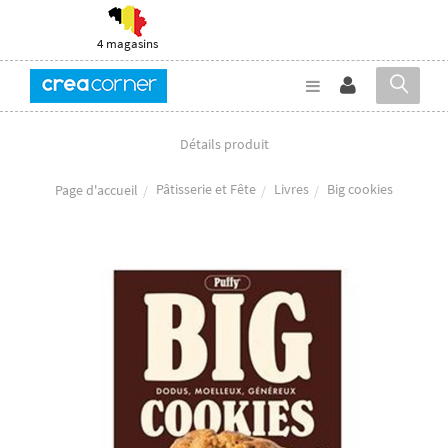
4 magasins
Détails produit
Pâtisserie et Fête
Livres
Big cookies
Page d'accueil