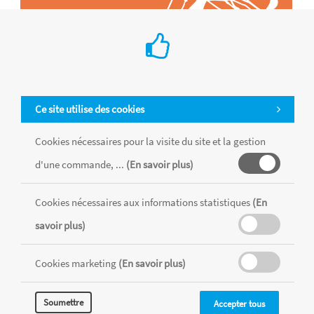
Ce site utilise des cookies
Cookies nécessaires pour la visite du site et la gestion
d'une commande, ...
(En savoir plus)
Tous les produits sont vendus dans la limite des stocks disponibles de
chaque magasin, toutes taxes comprises.
Cookies nécessaires aux informations statistiques
(En
savoir plus)
MENTIONS LÉGALES
CONDITIONS GÉNÉRALES
Cookies marketing
(En savoir plus)
RÉALISÉ AVEC MERCATOR
CMS
Soumettre
Accepter tous