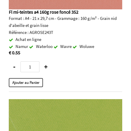
Fl mi-teintes a4 160g rose foncé 352
Format : A4 - 21 x 29,7 cm - Grammage : 160 g/m² - Grain nid
d'abeille et grain lisse
Référence : AGROSE243T
Achat en ligne
Namur
Waterloo
Wavre
Woluwe
€ 0.55
-
+