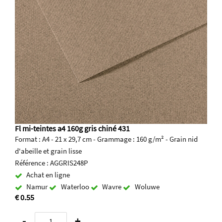
Fl mi-teintes a4 160g gris chiné 431
Format : A4 - 21 x 29,7 cm - Grammage : 160 g/m² - Grain nid
d'abeille et grain lisse
Référence : AGGRIS248P
Achat en ligne
Namur
Waterloo
Wavre
Woluwe
€ 0.55
-
+