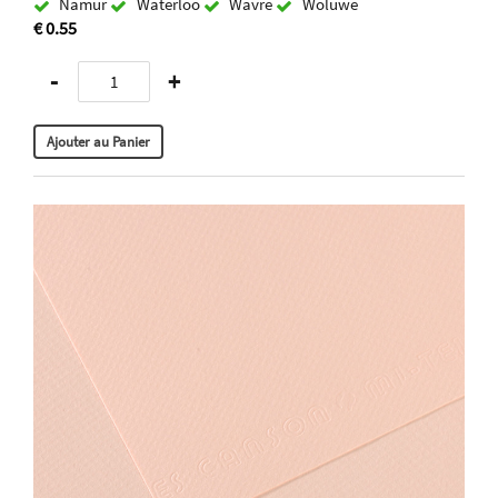
Namur
Waterloo
Wavre
Woluwe
€ 0.55
-
+