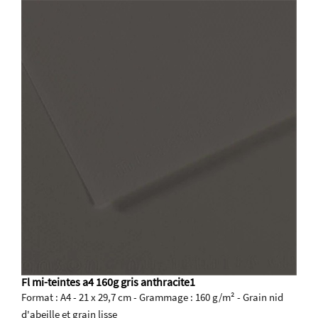
Fl mi-teintes a4 160g gris anthracite1
Format : A4 - 21 x 29,7 cm - Grammage : 160 g/m² - Grain nid
d'abeille et grain lisse