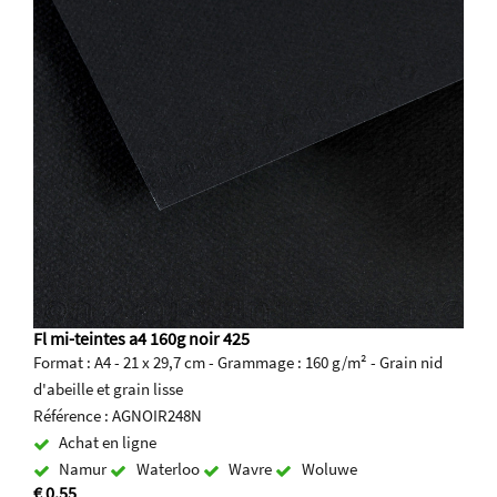
Fl mi-teintes a4 160g noir 425
Format : A4 - 21 x 29,7 cm - Grammage : 160 g/m² - Grain nid
d'abeille et grain lisse
Référence : AGNOIR248N
Achat en ligne
Namur
Waterloo
Wavre
Woluwe
€ 0.55