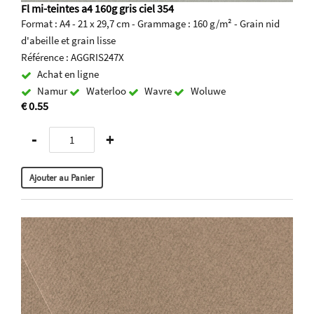
Fl mi-teintes a4 160g gris ciel 354
Format : A4 - 21 x 29,7 cm - Grammage : 160 g/m² - Grain nid
d'abeille et grain lisse
Référence : AGGRIS247X
Achat en ligne
Namur
Waterloo
Wavre
Woluwe
€ 0.55
-
+