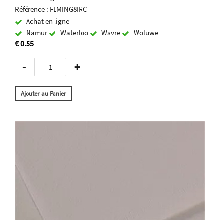
Référence : FLMING8IRC
Achat en ligne
Namur
Waterloo
Wavre
Woluwe
€ 0.55
-
+