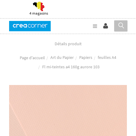
4 magasins
Détails produit
Art du Papier
Papiers
feuilles A4
Page d'accueil
Fl mi-teintes a4 160g aurore 103