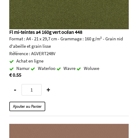
Fl mi-teintes a4 160g vert océan 448
Format : A4 - 21 x 29,7 cm - Grammage : 160 g/m² - Grain nid
d'abeille et grain lisse
Référence : AGVERT248V
Achat en ligne
Namur
Waterloo
Wavre
Woluwe
€ 0.55
-
+