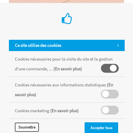
Fl mi-teintes a4 160g aurore 103
Ce site utilise des cookies
Format : A4 - 21 x 29,7 cm - Grammage : 160 g/m² - Grain nid
d'abeille et grain lisse
Cookies nécessaires pour la visite du site et la gestion
Référence : AGAURO240H
Achat en ligne
d'une commande, ...
(En savoir plus)
Namur
Waterloo
Wavre
Woluwe
€ 0.55
Cookies nécessaires aux informations statistiques
(En
-
+
savoir plus)
Cookies marketing
(En savoir plus)
Soumettre
Accepter tous