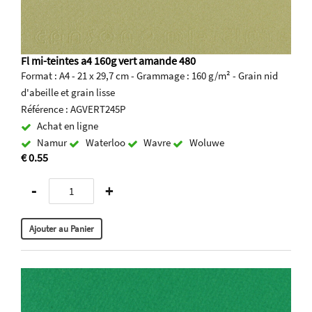
Fl mi-teintes a4 160g vert amande 480
Format : A4 - 21 x 29,7 cm - Grammage : 160 g/m² - Grain nid
d'abeille et grain lisse
Référence : AGVERT245P
Achat en ligne
Namur
Waterloo
Wavre
Woluwe
€ 0.55
-
+