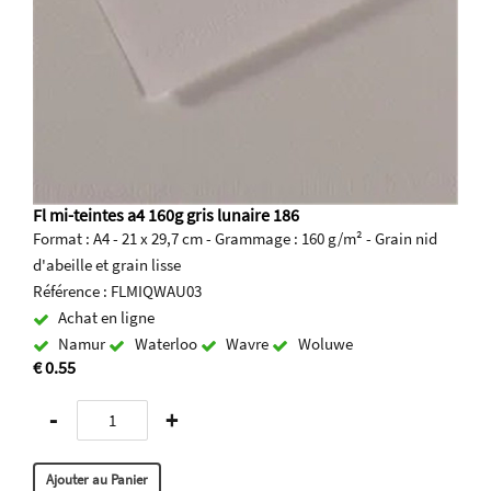
Fl mi-teintes a4 160g gris lunaire 186
Format : A4 - 21 x 29,7 cm - Grammage : 160 g/m² - Grain nid
d'abeille et grain lisse
Référence : FLMIQWAU03
Achat en ligne
Namur
Waterloo
Wavre
Woluwe
€ 0.55
-
+