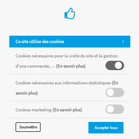
Ce site utilise des cookies
Cookies nécessaires pour la visite du site et la gestion
d'une commande, ...
(En savoir plus)
Cookies nécessaires aux informations statistiques
(En
Tous les produits sont vendus dans la limite des stocks disponibles de
chaque magasin, toutes taxes comprises.
savoir plus)
Cookies marketing
(En savoir plus)
MENTIONS LÉGALES
CONDITIONS GÉNÉRALES
RÉALISÉ AVEC MERCATOR
Soumettre
Accepter tous
CMS