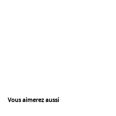
Article :
5414135053575
-
11006286
Vous aimerez aussi