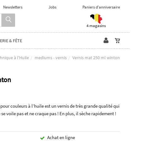
Newsletters
Jobs
Paniers d'anniversaire
4 magasins
ERIE & FÊTE
hnique à l'Huile
mediums - vernis
Vernis mat 250 ml winton
nton
our couleurs à l’huile est un vernis de très grande qualité qui
 se voile pas et ne craque pas ! En plus, il sèche rapidement !
Achat en ligne