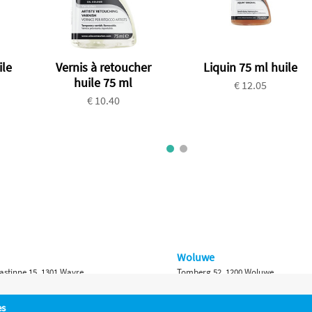
ile
Vernis à retoucher
Liquin 75 ml huile
huile 75 ml
€ 12.05
€ 10.40
Woluwe
astinne 15, 1301 Wavre
Tomberg 52, 1200 Woluwe
Namur
es
 Bruxelles 315, 1410 Waterloo
Ch. de Marche 382, 5100 Namur