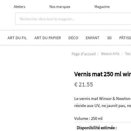
Ateliers
Nos marques
Magazine
ART DU FIL
ART DU PAPIER
DÉCO
ENFANT
3D
PÂTISS
Beaux Arts
Tec
Page d'accueil
Vernis mat 250 ml wi
€ 21.55
Le vernis mat Winsor & Newton p
résiste aux UV, ne jaunit pas, ne
Volume : 250 ml
Disponibilité estimée :