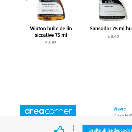
Winton huile de lin
Sansodor 75 ml hu
siccative 75 ml
€ 8.40
€ 8.85
Wavre
Rue de la W
Horaires d'ouverture
Waterloo
Ce site utilise des cooki
Chaussée de