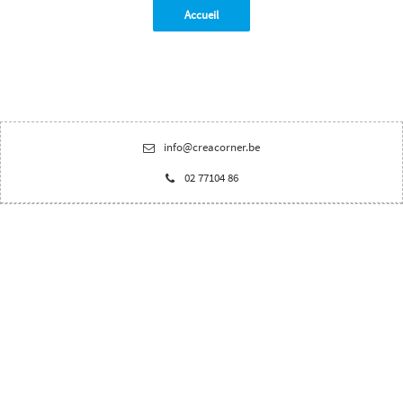
Accueil
info@creacorner.be
02 77104 86