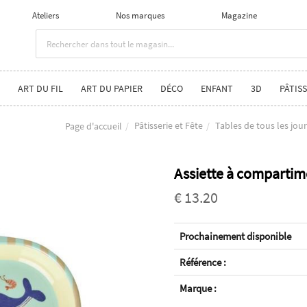
Ateliers
Nos marques
Magazine
ART DU FIL
ART DU PAPIER
DÉCO
ENFANT
3D
PÂTISS
Pâtisserie et Fête
Tables de tous les jou
Page d'accueil
Assiette à compartim
€ 13.20
Prochainement disponible
Référence :
Marque :