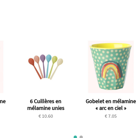
ine
6 Cuillères en
Gobelet en mélamine
mélamine unies
« arc en ciel »
€ 10.60
€ 7.05