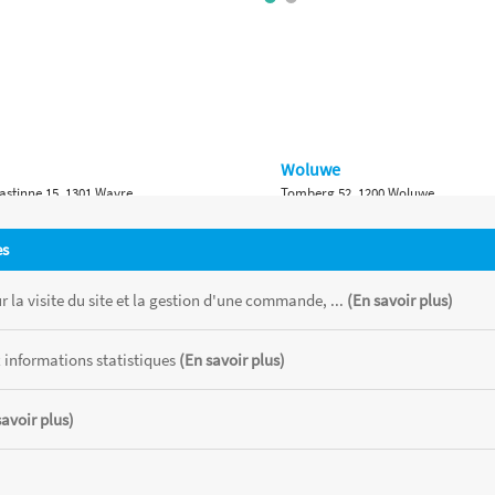
Woluwe
astinne 15, 1301 Wavre
Tomberg 52, 1200 Woluwe
Namur
es
 Bruxelles 315, 1410 Waterloo
Ch. de Marche 382, 5100 Namur
 la visite du site et la gestion d'une commande, ...
(En savoir plus)
 informations statistiques
(En savoir plus)
savoir plus)
 chaque magasin, toutes taxes comprises.
CATOR