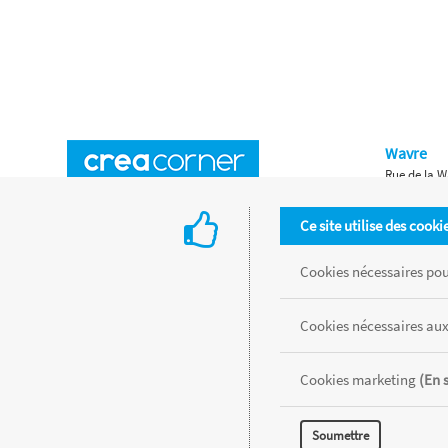
Wavre
Rue de la W
Horaires d'ouverture
Waterloo
Ce site utilise des cooki
Chaussée de
Accès aux magasins
Livraison
Cookies nécessaires pour
Retours d'articles
Une histoire de famille
Cookies nécessaires aux
Remises spéciales
Gestion des cookies
Cookies marketing
(En 
Tous les produits sont vendus dans la limite des stocks disponibles de
Soumettre
MENTIONS LÉGALES
CONDITIONS GÉNÉRALES
RÉALISÉ AVEC MER