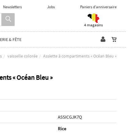
Newsletters
Jobs
Paniers d'anniversaire
4 magasins
ERIE & FÊTE
rs
vaisselle colorée
Assiette à compartiments « Océan Bleu »
ents « Océan Bleu »
ASSICGJK7Q
Rice