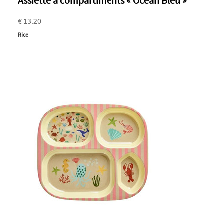
Assiette à compartiments « Océan Bleu »
€ 13.20
Rice