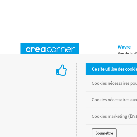
Wavre
Rue de la W
Horaires d'ouverture
Waterloo
Ce site utilise des cooki
Chaussée de
Accès aux magasins
Livraison
Cookies nécessaires pour
Retours d'articles
Une histoire de famille
Cookies nécessaires aux
Remises spéciales
Gestion des cookies
Cookies marketing
(En 
Tous les produits sont vendus dans la limite des stocks disponibles de
Soumettre
MENTIONS LÉGALES
CONDITIONS GÉNÉRALES
RÉALISÉ AVEC MER