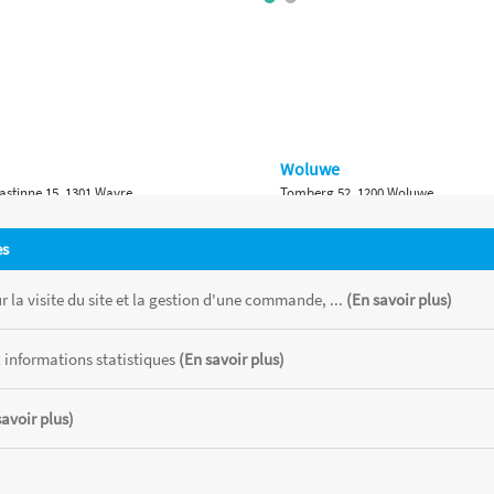
Woluwe
astinne 15, 1301 Wavre
Tomberg 52, 1200 Woluwe
Namur
es
 Bruxelles 315, 1410 Waterloo
Ch. de Marche 382, 5100 Namur
 la visite du site et la gestion d'une commande, ...
(En savoir plus)
 informations statistiques
(En savoir plus)
savoir plus)
 chaque magasin, toutes taxes comprises.
CATOR