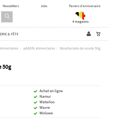
Newsletters
Jobs
Paniers d'anniversaire
4 magasins
ERIE & FÊTE
alimentaires
additifs alimentaires
Bicarbonate de soude 50g
e 50g
Achat en ligne
Namur
Waterloo
Wavre
Woluwe