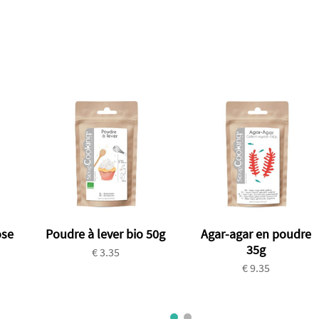
ose
Poudre à lever bio 50g
Agar-agar en poudre
35g
€ 3.35
€ 9.35