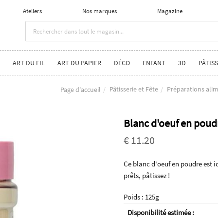
Ateliers
Nos marques
Magazine
ART DU FIL
ART DU PAPIER
DÉCO
ENFANT
3D
PÂTISS
Pâtisserie et Fête
Préparations alim
Page d'accueil
Blanc d'oeuf en poud
€ 11.20
Ce blanc d'oeuf en poudre est i
prêts, pâtissez !
Poids : 125g
Disponibilité estimée :