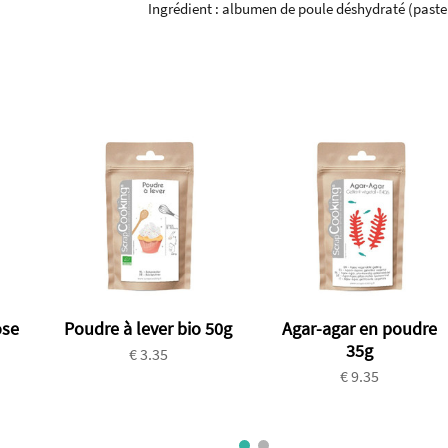
Ingrédient : albumen de poule déshydraté (pasteur
ose
Poudre à lever bio 50g
Agar-agar en poudre
35g
€ 3.35
€ 9.35