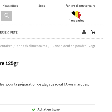
Newsletters
Jobs
Paniers d'anniversaire
4 magasins
ERIE & FÊTE
entaires
additifs alimentaires
Blanc d'oeuf en poudre 125gr
re 125gr
déal pour la préparation de glaçage royal ! A vos marques,
Achat en ligne