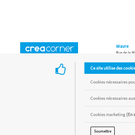
Wavre
Rue de la W
Horaires d'ouverture
Waterloo
Ce site utilise des cooki
Chaussée de
Accès aux magasins
Livraison
Cookies nécessaires pour
Retours d'articles
Une histoire de famille
Cookies nécessaires aux
Remises spéciales
Gestion des cookies
Cookies marketing
(En 
Tous les produits sont vendus dans la limite des stocks disponibles de
Soumettre
MENTIONS LÉGALES
CONDITIONS GÉNÉRALES
RÉALISÉ AVEC MER