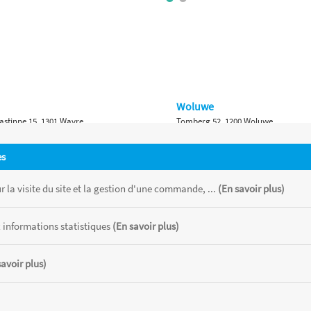
Woluwe
astinne 15, 1301 Wavre
Tomberg 52, 1200 Woluwe
Namur
es
 Bruxelles 315, 1410 Waterloo
Ch. de Marche 382, 5100 Namur
 la visite du site et la gestion d'une commande, ...
(En savoir plus)
 informations statistiques
(En savoir plus)
savoir plus)
 chaque magasin, toutes taxes comprises.
CATOR