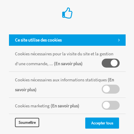
Ce site utilise des cookies
Cookies nécessaires pour la visite du site et la gestion
d'une commande, ...
(En savoir plus)
Cookies nécessaires aux informations statistiques
(En
Tous les produits sont vendus dans la limite des stocks disponibles de
chaque magasin, toutes taxes comprises.
savoir plus)
Cookies marketing
(En savoir plus)
MENTIONS LÉGALES
CONDITIONS GÉNÉRALES
RÉALISÉ AVEC MERCATOR
Soumettre
Accepter tous
CMS