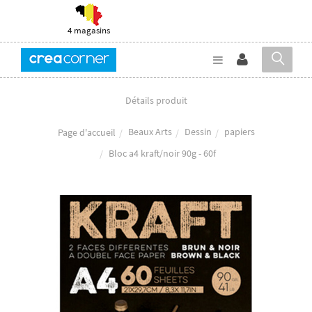
4 magasins
Détails produit
Beaux Arts
Dessin
papiers
Page d'accueil
Bloc a4 kraft/noir 90g - 60f