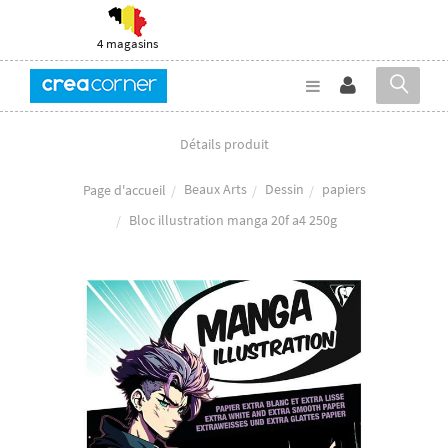
4 magasins
Détails produit
Beaux Arts
Dessin
papiers
Page d'accueil
Bloc illustration manga 20f a4 250g