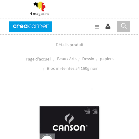
4 magasins
Détails produit
Beaux Arts
Dessin
papiers
Page d'accueil
Bloc mi-teintes a4 160g noir