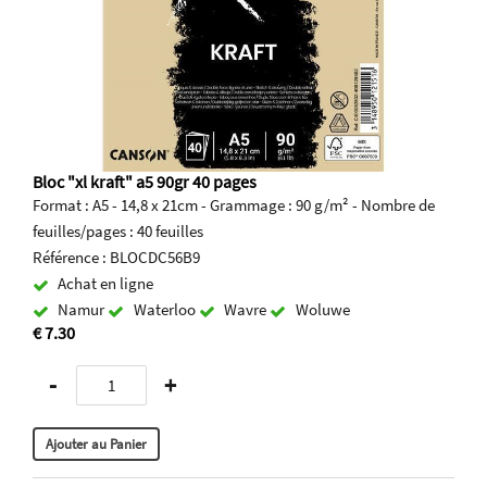
Bloc "xl kraft" a5 90gr 40 pages
Format : A5 - 14,8 x 21cm - Grammage : 90 g/m² - Nombre de
feuilles/pages : 40 feuilles
Référence : BLOCDC56B9
Achat en ligne
Namur
Waterloo
Wavre
Woluwe
€ 7.30
-
+