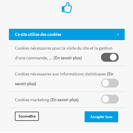
Ce site utilise des cookies
Cookies nécessaires pour la visite du site et la gestion
d'une commande, ...
(En savoir plus)
Cookies nécessaires aux informations statistiques
(En
Tous les produits sont vendus dans la limite des stocks disponibles de
chaque magasin, toutes taxes comprises.
savoir plus)
Cookies marketing
(En savoir plus)
MENTIONS LÉGALES
CONDITIONS GÉNÉRALES
RÉALISÉ AVEC MERCATOR
Soumettre
Accepter tous
CMS