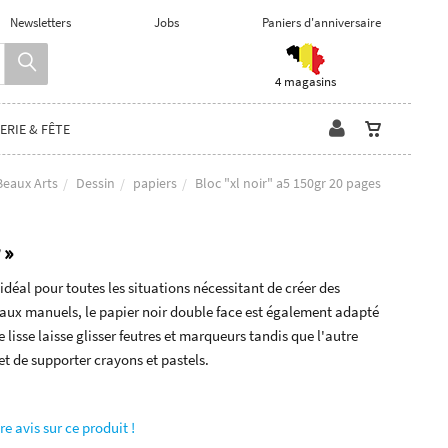
Newsletters
Jobs
Paniers d'anniversaire
4 magasins
ERIE & FÊTE
Beaux Arts
Dessin
papiers
Bloc "xl noir" a5 150gr 20 pages
 »
idéal pour toutes les situations nécessitant de créer des
avaux manuels, le papier noir double face est également adapté
e lisse laisse glisser feutres et marqueurs tandis que l'autre
t de supporter crayons et pastels.
re avis sur ce produit !