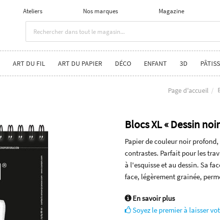
Ateliers
Nos marques
Magazine
ART DU FIL
ART DU PAPIER
DÉCO
ENFANT
3D
PÂTISS
Page d'accueil
Blocs XL « Dessin noir
Papier de couleur noir profond, 
contrastes. Parfait pour les tr
à l'esquisse et au dessin. Sa fac
face, légèrement grainée, perme
En savoir plus
Soyez le premier à laisser vot