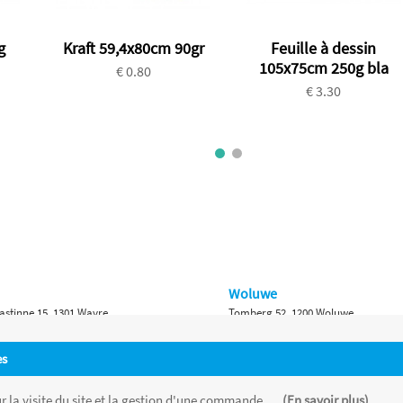
g
Kraft 59,4x80cm 90gr
Feuille à dessin
105x75cm 250g bla
€ 0.80
€ 3.30
Woluwe
astinne 15, 1301 Wavre
Tomberg 52, 1200 Woluwe
Namur
es
 Bruxelles 315, 1410 Waterloo
Ch. de Marche 382, 5100 Namur
 la visite du site et la gestion d'une commande, ...
(En savoir plus)