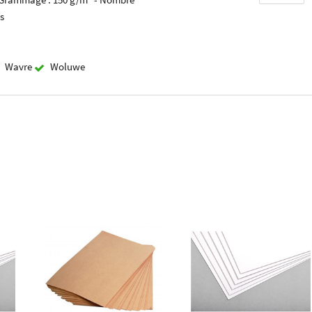
es
Wavre
Woluwe