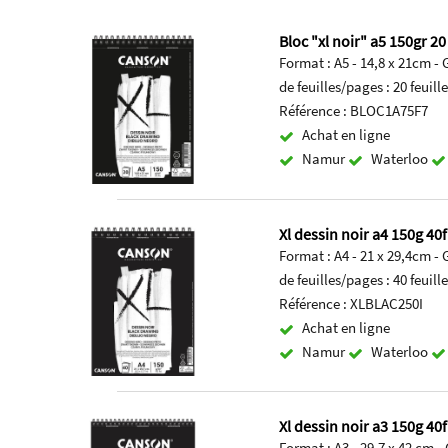
Bloc "xl noir" a5 150gr 2
Format : A5 - 14,8 x 21cm 
de feuilles/pages : 20 feuill
Référence : BLOC1A75F7
Achat en ligne
Namur
Waterloo
Xl dessin noir a4 150g 40f
Format : A4 - 21 x 29,4cm 
de feuilles/pages : 40 feuill
Référence : XLBLAC250I
Achat en ligne
Namur
Waterloo
Xl dessin noir a3 150g 40f
Format : A3 - 29,7 x 42 cm