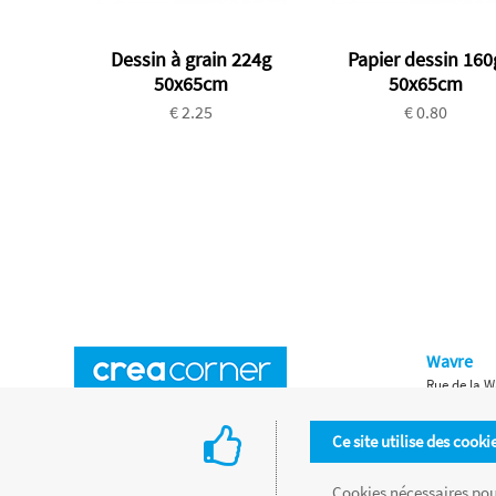
Dessin à grain 224g
Papier dessin 160
50x65cm
50x65cm
€ 2.25
€ 0.80
Wavre
Rue de la W
Horaires d'ouverture
Waterloo
Ce site utilise des cooki
Chaussée de
Accès aux magasins
Livraison
Cookies nécessaires pour