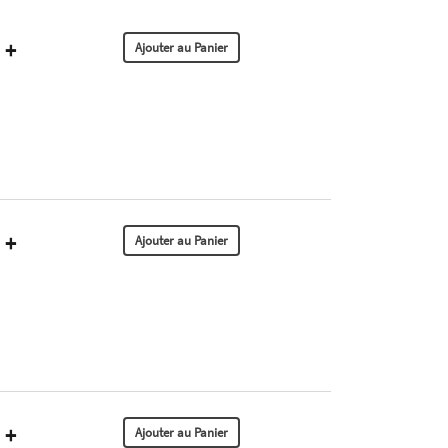
+
+
+