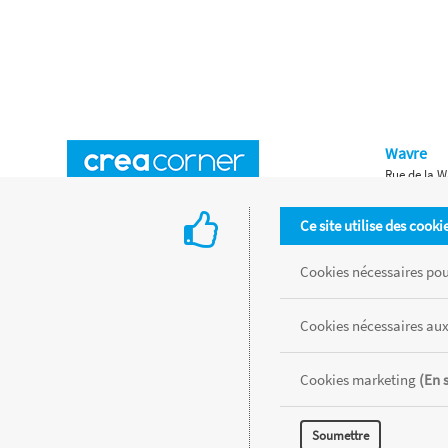
Wavre
Rue de la W
Horaires d'ouverture
Waterloo
Ce site utilise des cooki
Chaussée de
Accès aux magasins
Livraison
Cookies nécessaires pour
Retours d'articles
Une histoire de famille
Cookies nécessaires aux
Remises spéciales
Gestion des cookies
Cookies marketing
(En 
Tous les produits sont vendus dans la limite des stocks disponibles de
Soumettre
MENTIONS LÉGALES
CONDITIONS GÉNÉRALES
RÉALISÉ AVEC MER