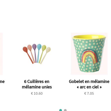
ine
6 Cuillères en
Gobelet en mélamine
mélamine unies
« arc en ciel »
€ 10.60
€ 7.05