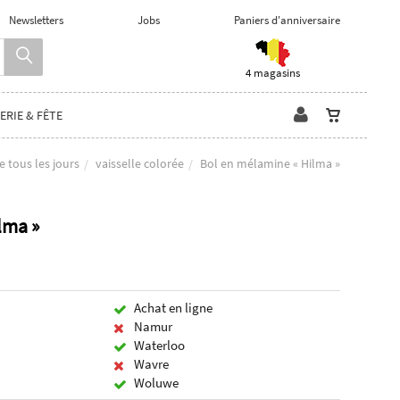
Newsletters
Jobs
Paniers d'anniversaire
4 magasins
ERIE & FÊTE
e tous les jours
vaisselle colorée
Bol en mélamine « Hilma »
lma »
Achat en ligne
Namur
Waterloo
Wavre
Woluwe