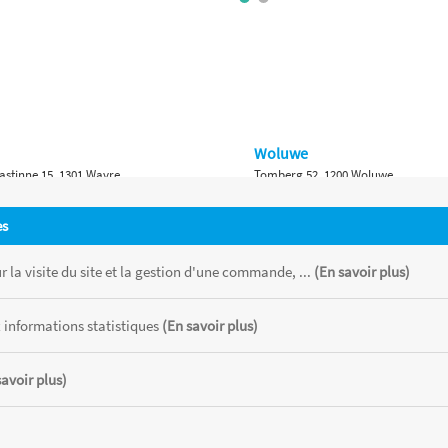
Woluwe
astinne 15, 1301 Wavre
Tomberg 52, 1200 Woluwe
Namur
es
 Bruxelles 315, 1410 Waterloo
Ch. de Marche 382, 5100 Namur
 la visite du site et la gestion d'une commande, ...
(En savoir plus)
 informations statistiques
(En savoir plus)
savoir plus)
 chaque magasin, toutes taxes comprises.
CATOR