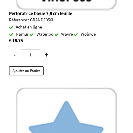
Perforatrice bleue 7,6 cm feuille
Référence : GRANDE056I
Achat en ligne
Namur
Waterloo
Wavre
Woluwe
€ 16.75
-
+