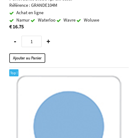
Référence : GRANDE104M
Achat en ligne
Namur
Waterloo
Wavre
Woluwe
€ 16.75
-
+
Top !