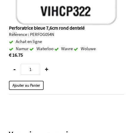
Perforatrice bleue 7,6cm rond dentelé
Référence : PERFOG054N
Achat en ligne
Namur
Waterloo
Wavre
Woluwe
€ 16.75
-
+