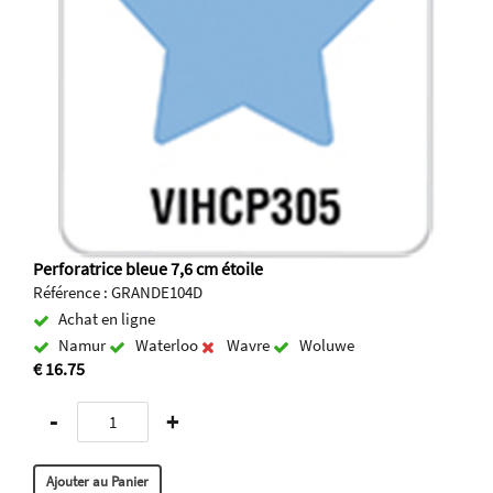
Perforatrice bleue 7,6 cm étoile
Référence : GRANDE104D
Achat en ligne
Namur
Waterloo
Wavre
Woluwe
€ 16.75
-
+