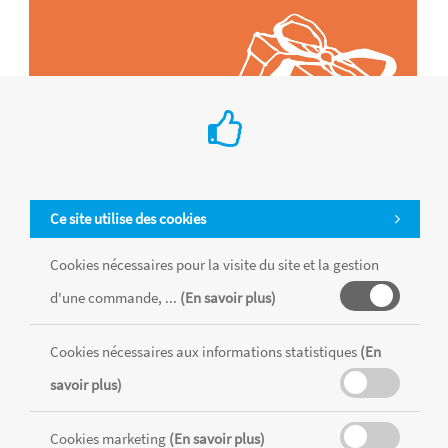
Ce site utilise des cookies
Cookies nécessaires pour la visite du site et la gestion
d'une commande, ...
(En savoir plus)
Tous les produits sont vendus dans la limite des stocks disponibles de
chaque magasin, toutes taxes comprises.
Cookies nécessaires aux informations statistiques
(En
savoir plus)
MENTIONS LÉGALES
CONDITIONS GÉNÉRALES
Cookies marketing
(En savoir plus)