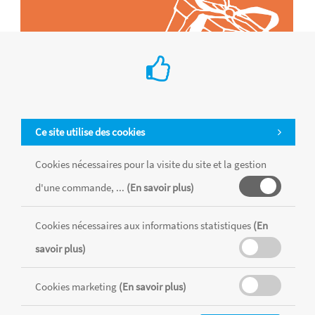
Ce site utilise des cookies
Cookies nécessaires pour la visite du site et la gestion
d'une commande, ...
(En savoir plus)
Tous les produits sont vendus dans la limite des stocks disponibles de
chaque magasin, toutes taxes comprises.
Cookies nécessaires aux informations statistiques
(En
savoir plus)
MENTIONS LÉGALES
CONDITIONS GÉNÉRALES
Cookies marketing
(En savoir plus)
RÉALISÉ AVEC MERCATOR
CMS