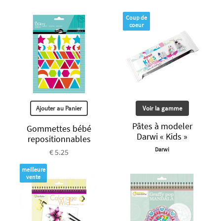
Coup de
coeur
Ajouter au Panier
Voir la gamme
Pâtes à modeler
Gommettes bébé
Darwi « Kids »
repositionnables
Darwi
€ 5.25
meilleure
vente