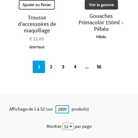
Ajouter au Panier
Voir la gamme
Gouaches
Trousse
Primacolor 150ml –
d'accessoires de
Pébéo
maquillage
Pébéo
€ 12.65
Grim'tout
1
2
3
4
...
56
Affichage de 1 à 52 (sur
produits)
2899
Montrer
par page