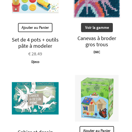
Ajouter au Panier
Voir la gamme
Canevas à broder
Set de 4 pots + outils
gros trous
pâte à modeler
DMC
€ 28.49
Djeco
Ajouter au Panier