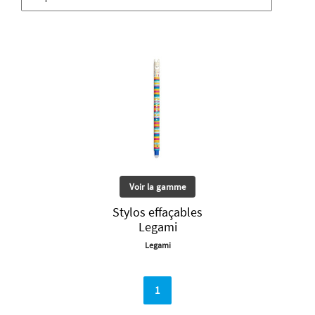
Voir la gamme
Stylos effaçables
Legami
Legami
1