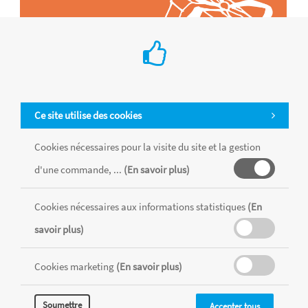
Ce site utilise des cookies
Cookies nécessaires pour la visite du site et la gestion
d'une commande, ...
(En savoir plus)
Tous les produits sont vendus dans la limite des stocks disponibles de
chaque magasin, toutes taxes comprises.
Cookies nécessaires aux informations statistiques
(En
savoir plus)
MENTIONS LÉGALES
CONDITIONS GÉNÉRALES
Cookies marketing
(En savoir plus)
RÉALISÉ AVEC MERCATOR
CMS
Soumettre
Accepter tous