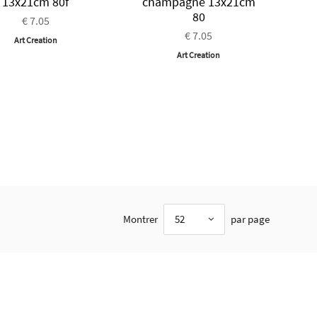
13x21cm 80f
champagne 13x21cm
80
€ 7.05
€ 7.05
Art Creation
Art Creation
Montrer
52
par page