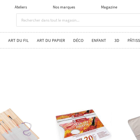
Ateliers
Nos marques
Magazine
ART DU FIL
ART DU PAPIER
DÉCO
ENFANT
3D
PÂTISS