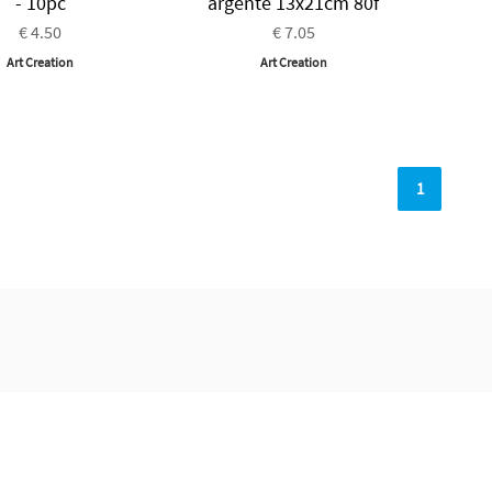
- 10pc
argenté 13x21cm 80f
€ 4.50
€ 7.05
Art Creation
Art Creation
1