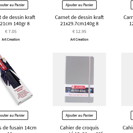
jouter au Panier
Ajouter au Panier
 de dessin kraft
Carnet de dessin kraft
Carn
21cm 140gr 8
21x29.7cm140g 8
1
€ 7.05
€ 12.95
Art Creation
Art Creation
jouter au Panier
Ajouter au Panier
 de fusain 14cm
Cahier de croquis
Cahi