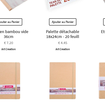
jouter au Panier
Ajouter au Panier
 en bambou vide
Palette détachable
Et
36cm
18x24cm - 20 feuill
€ 7.20
€ 4.45
Art Creation
Art Creation