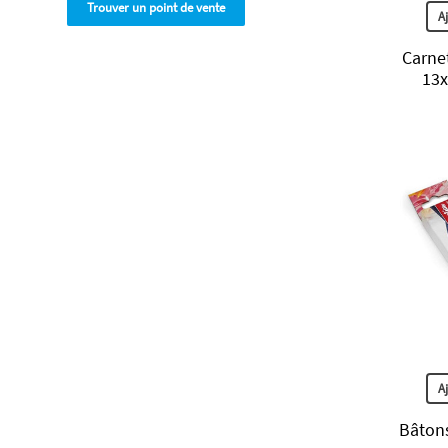
Trouver un point de vente
A
Carnet
13x
A
Bâtons