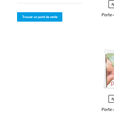
A
Porte-
Trouver un point de vente
A
Porte-