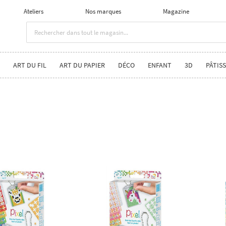
Ateliers
Nos marques
Magazine
ART DU FIL
ART DU PAPIER
DÉCO
ENFANT
3D
PÂTISS