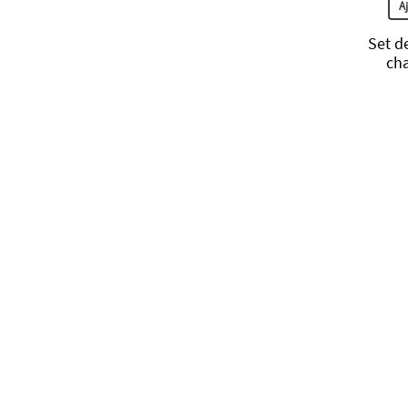
A
Set d
cha