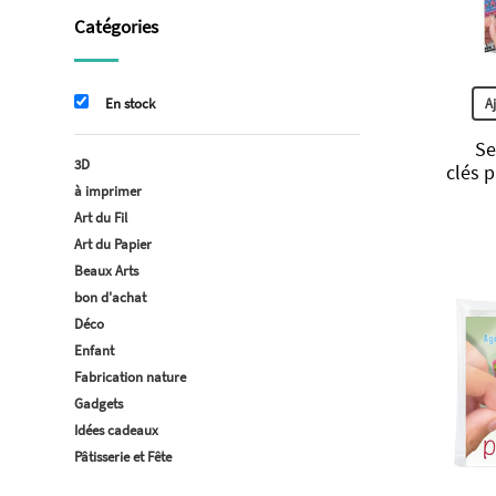
Catégories
A
En stock
Se
3D
clés p
à imprimer
Art du Fil
Art du Papier
Beaux Arts
bon d'achat
Déco
Enfant
Fabrication nature
Gadgets
Idées cadeaux
Pâtisserie et Fête