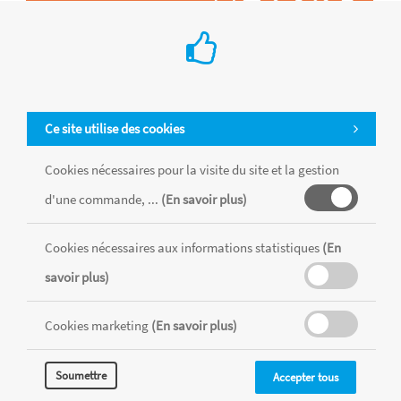
Ce site utilise des cookies
Cookies nécessaires pour la visite du site et la gestion
d'une commande, ...
(En savoir plus)
Tous les produits sont vendus dans la limite des stocks disponibles de
chaque magasin, toutes taxes comprises.
Cookies nécessaires aux informations statistiques
(En
savoir plus)
MENTIONS LÉGALES
CONDITIONS GÉNÉRALES
Cookies marketing
(En savoir plus)
RÉALISÉ AVEC MERCATOR
CMS
Soumettre
Accepter tous