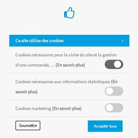
Ce site utilise des cookies
Cookies nécessaires pour la visite du site et la gestion
d'une commande, ...
(En savoir plus)
Tous les produits sont vendus dans la limite des stocks disponibles de
chaque magasin, toutes taxes comprises.
Cookies nécessaires aux informations statistiques
(En
savoir plus)
MENTIONS LÉGALES
CONDITIONS GÉNÉRALES
Cookies marketing
(En savoir plus)
RÉALISÉ AVEC MERCATOR
CMS
Soumettre
Accepter tous