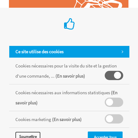
Ce site utilise des cookies
Cookies nécessaires pour la visite du site et la gestion
d'une commande, ...
(En savoir plus)
Tous les produits sont vendus dans la limite des stocks disponibles de
chaque magasin, toutes taxes comprises.
Cookies nécessaires aux informations statistiques
(En
savoir plus)
MENTIONS LÉGALES
CONDITIONS GÉNÉRALES
Cookies marketing
(En savoir plus)
RÉALISÉ AVEC MERCATOR
CMS
Soumettre
Accepter tous