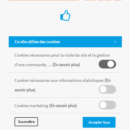
Ce site utilise des cookies
Cookies nécessaires pour la visite du site et la gestion
d'une commande, ...
(En savoir plus)
Tous les produits sont vendus dans la limite des stocks disponibles de
chaque magasin, toutes taxes comprises.
Cookies nécessaires aux informations statistiques
(En
savoir plus)
MENTIONS LÉGALES
CONDITIONS GÉNÉRALES
Cookies marketing
(En savoir plus)
RÉALISÉ AVEC MERCATOR
CMS
Soumettre
Accepter tous