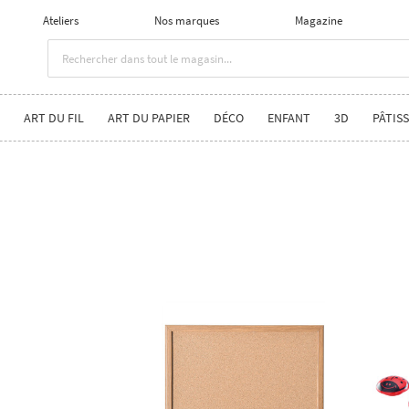
Ateliers
Nos marques
Magazine
ART DU FIL
ART DU PAPIER
DÉCO
ENFANT
3D
PÂTISS