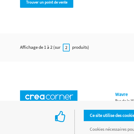
Trouver un point de vente
Affichage de 1 à 2 (sur
produits)
2
Wavre
Rue de la W
Horaires d'ouverture
Waterloo
Ce site utilise des cooki
Chaussée de
Accès aux magasins
Livraison
Cookies nécessaires pour
Retours d'articles