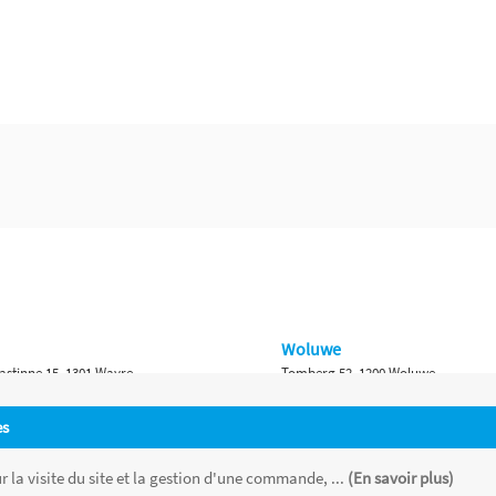
Woluwe
astinne 15, 1301 Wavre
Tomberg 52, 1200 Woluwe
Namur
es
 Bruxelles 315, 1410 Waterloo
Ch. de Marche 382, 5100 Namur
 la visite du site et la gestion d'une commande, ...
(En savoir plus)