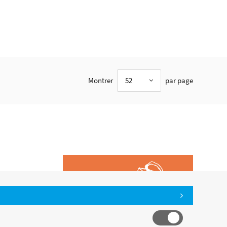
Montrer
52
par page