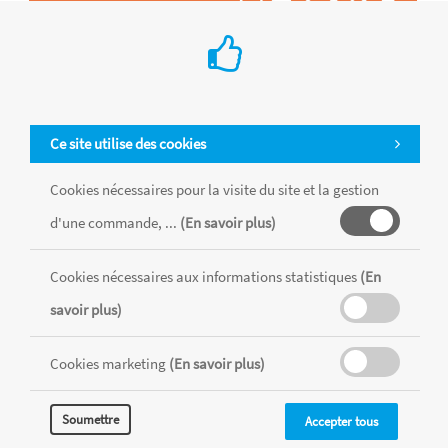
Ce site utilise des cookies
Cookies nécessaires pour la visite du site et la gestion
d'une commande, ...
(En savoir plus)
Tous les produits sont vendus dans la limite des stocks disponibles de
chaque magasin, toutes taxes comprises.
Cookies nécessaires aux informations statistiques
(En
savoir plus)
MENTIONS LÉGALES
CONDITIONS GÉNÉRALES
Cookies marketing
(En savoir plus)
RÉALISÉ AVEC MERCATOR
CMS
Soumettre
Accepter tous