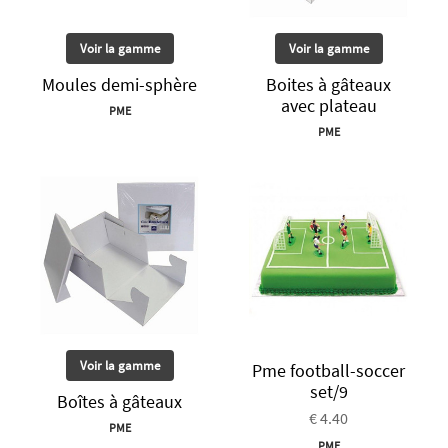
Voir la gamme
Voir la gamme
Moules demi-sphère
Boites à gâteaux
avec plateau
PME
PME
Voir la gamme
Pme football-soccer
set/9
Boîtes à gâteaux
€ 4.40
PME
PME