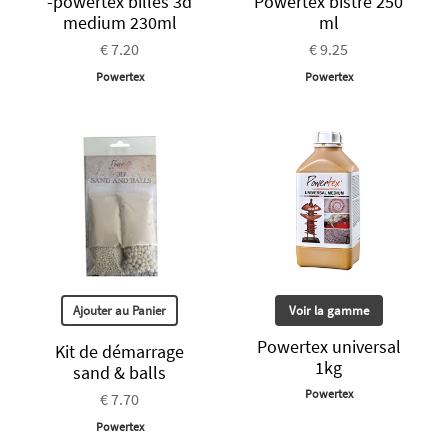
-powertex billes 3d
Powertex bistre 250
medium 230ml
ml
€ 7.20
€ 9.25
Powertex
Powertex
Ajouter au Panier
Voir la gamme
Powertex universal
Kit de démarrage
1kg
sand & balls
Powertex
€ 7.70
Powertex