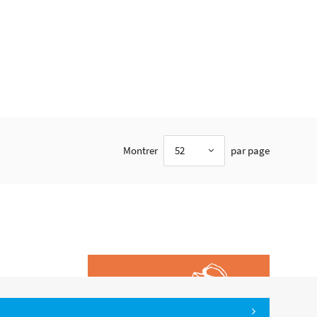
Montrer
52
par page