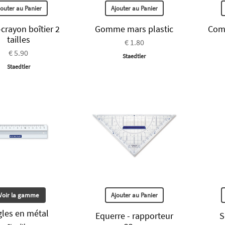
jouter au Panier
Ajouter au Panier
-crayon boîtier 2
Gomme mars plastic
Comp
tailles
€ 1.80
€ 5.90
Staedtler
Staedtler
Voir la gamme
Ajouter au Panier
gles en métal
Equerre - rapporteur
S