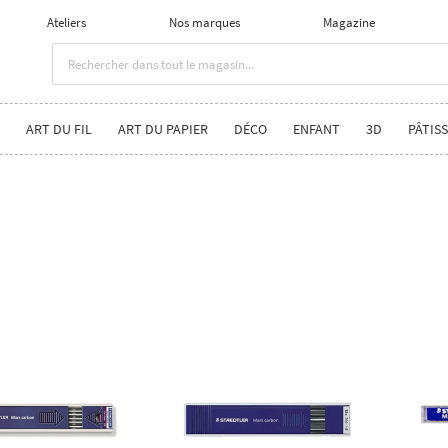
Ateliers
Nos marques
Magazine
ART DU FIL
ART DU PAPIER
DÉCO
ENFANT
3D
PÂTISS