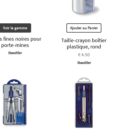
Voir la gamme
Ajouter au Panier
s fines noires pour
Taille-crayon boîtier
porte-mines
plastique, rond
Staedtler
€ 4.50
Staedtler