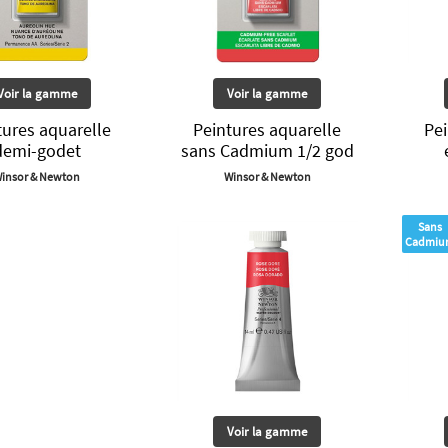
Voir la gamme
Voir la gamme
tures aquarelle
Peintures aquarelle
Pei
demi-godet
sans Cadmium 1/2 god
insor & Newton
Winsor & Newton
Sans
Cadmiu
Voir la gamme