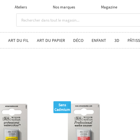
Ateliers
Nos marques
Magazine
ART DU FIL
ART DU PAPIER
DÉCO
ENFANT
3D
PÂTISS
Sans
Cadmium