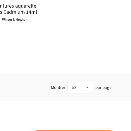
ntures aquarelle
ns Cadmium 14ml
Winsor & Newton
Montrer
52
par page