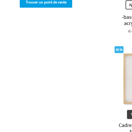
Trouver un point de vente
A
-bas
acr
€
30 %
Cadre