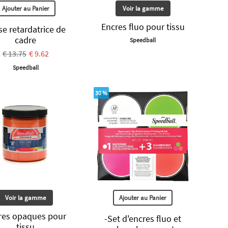
Ajouter au Panier
Voir la gamme
Encres fluo pour tissu
se retardatrice de
cadre
Speedball
€ 13.75
€ 9.62
Speedball
30 %
Voir la gamme
Ajouter au Panier
res opaques pour
-Set d'encres fluo et
tissu