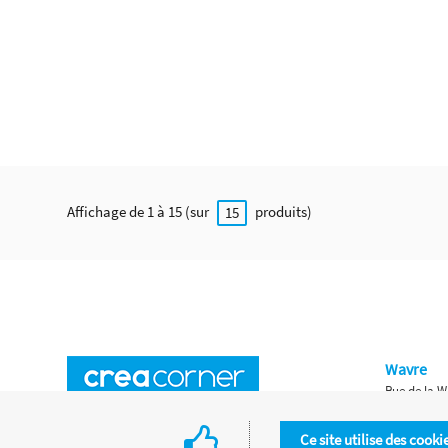
Affichage de 1 à 15 (sur
produits)
15
Wavre
Rue de la W
Horaires d'ouverture
Waterloo
Ce site utilise des cooki
Chaussée de