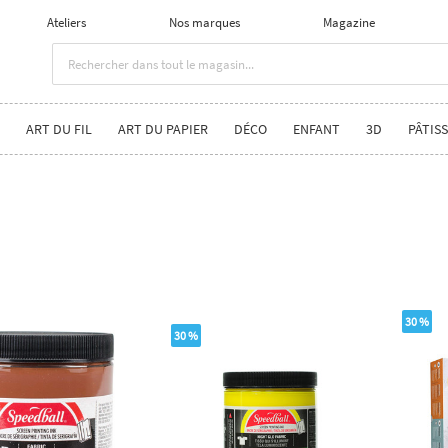
Ateliers
Nos marques
Magazine
ART DU FIL
ART DU PAPIER
DÉCO
ENFANT
3D
PÂTISS
30 %
30 %