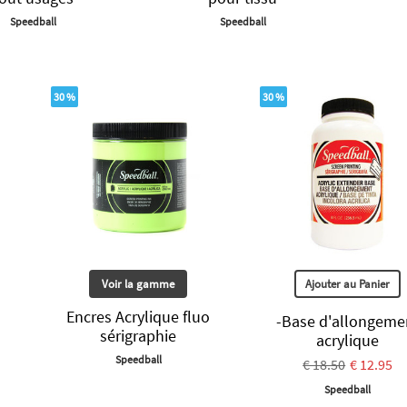
Speedball
Speedball
30 %
30 %
Voir la gamme
Ajouter au Panier
Encres Acrylique fluo
-Base d'allongeme
sérigraphie
acrylique
Speedball
€ 18.50
€ 12.95
Speedball