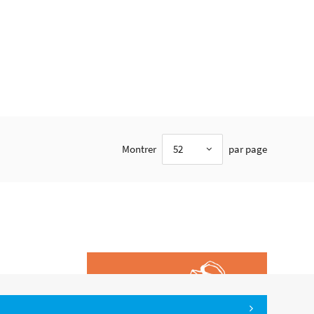
Montrer
52
par page