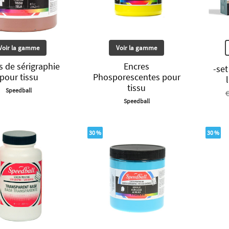
Voir la gamme
Voir la gamme
s de sérigraphie
Encres
-set
pour tissu
Phosporescentes pour
tissu
Speedball
€
Speedball
30 %
30 %