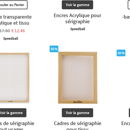
jouter au Panier
Voir la gamme
Encres Acrylique pour
e transparente
-ba
sérigraphie
ylique et tissu
Speedball
 17.80
€ 12.46
Speedball
30 %
30 %
Voir la gamme
Voir la gamme
s de sérigraphie
Cadres de sérigraphie
Enc
tout usages
pour tissu