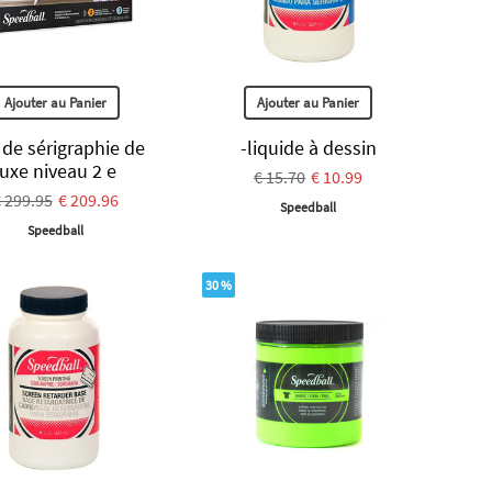
Ajouter au Panier
Ajouter au Panier
 de sérigraphie de
-liquide à dessin
luxe niveau 2 e
€ 15.70
€ 10.99
 299.95
€ 209.96
Speedball
Speedball
30 %