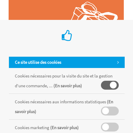
Ce site utilise des cookies
Cookies nécessaires pour la visite du site et la gestion
d'une commande, ...
(En savoir plus)
Tous les produits sont vendus dans la limite des stocks disponibles de
chaque magasin, toutes taxes comprises.
Cookies nécessaires aux informations statistiques
(En
savoir plus)
MENTIONS LÉGALES
CONDITIONS GÉNÉRALES
Cookies marketing
(En savoir plus)
RÉALISÉ AVEC MERCATOR