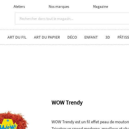
Ateliers
Nos marques
Magazine
ART DU FIL
ART DU PAPIER
DÉCO
ENFANT
3D
PÂTISS
WOW Trendy
WOW Trendy est un fil effet peau de mouton.
Tricotez un snood moderne, moelleux et cha