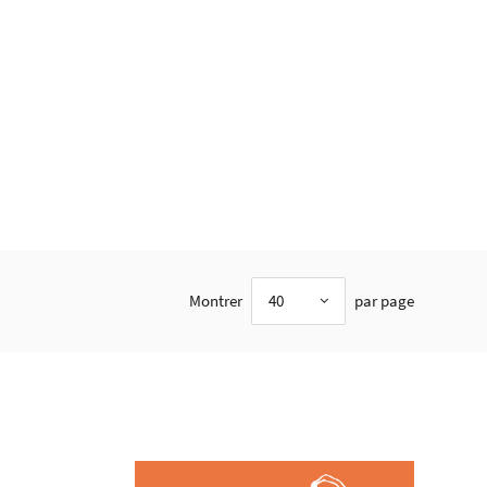
Montrer
40
par page