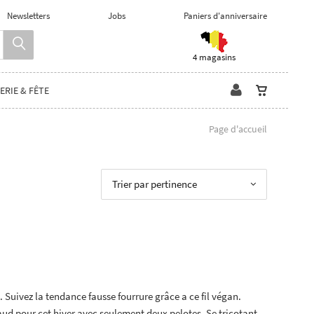
Newsletters
Jobs
Paniers d'anniversaire
4 magasins
ERIE & FÊTE
Page d'accueil
Trier par pertinence
 Suivez la tendance fausse fourrure grâce a ce fil végan.
ud pour cet hiver avec seulement deux pelotes. Se tricotant