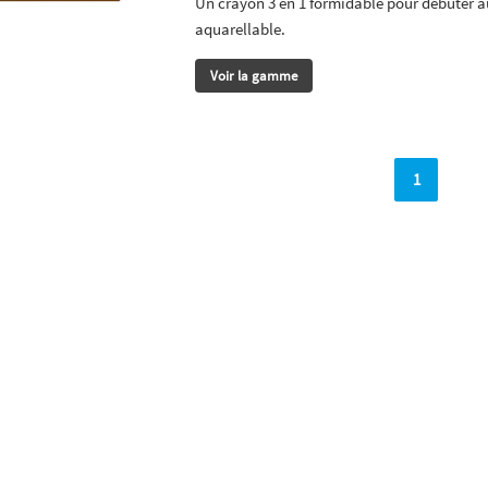
Un crayon 3 en 1 formidable pour débuter au
aquarellable.
Voir la gamme
1