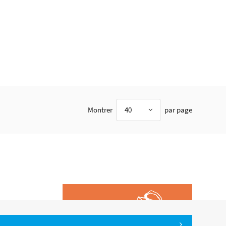
Montrer
40
par page