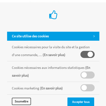
Ce site utilise des cookies
Cookies nécessaires pour la visite du site et la gestion
d'une commande, ...
(En savoir plus)
Cookies nécessaires aux informations statistiques
(En
Assortiment de 6 pigments mica
savoir plus)
€ 11.75
Jewerlry made by me
Cookies marketing
(En savoir plus)
Les pigments de mica Resin Craft by Me™ ajoutent un
scintillement nacré à la résine pour de magnifiques créations
Soumettre
Accepter tous
personnalisées réalisées par vous. Saupoudrer dans la résine