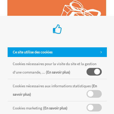
Ce site utilise des cookies
Cookies nécessaires pour la visite du site et la gestion
d'une commande, ...
(En savoir plus)
Tous les produits sont vendus dans la limite des stocks disponibles de
chaque magasin, toutes taxes comprises.
Cookies nécessaires aux informations statistiques
(En
savoir plus)
MENTIONS LÉGALES
CONDITIONS GÉNÉRALES
Cookies marketing
(En savoir plus)
RÉALISÉ AVEC MERCATOR