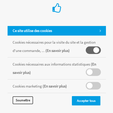
Ce site utilise des cookies
Cookies nécessaires pour la visite du site et la gestion
d'une commande, ...
(En savoir plus)
Tous les produits sont vendus dans la limite des stocks disponibles de
chaque magasin, toutes taxes comprises.
Cookies nécessaires aux informations statistiques
(En
savoir plus)
MENTIONS LÉGALES
CONDITIONS GÉNÉRALES
Cookies marketing
(En savoir plus)
RÉALISÉ AVEC MERCATOR
CMS
Soumettre
Accepter tous