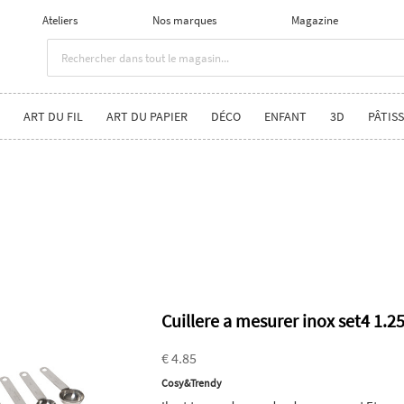
Ateliers
Nos marques
Magazine
ART DU FIL
ART DU PAPIER
DÉCO
ENFANT
3D
PÂTISS
Cuillere a mesurer inox set4 1.25
€ 4.85
Cosy&Trendy