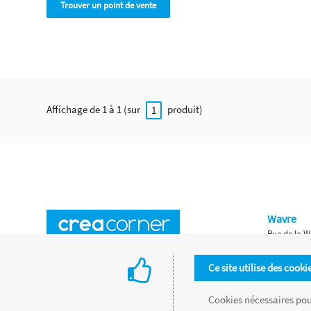
Trouver un point de vente
Affichage de 1 à 1 (sur
produit)
1
Wavre
Rue de la W
Horaires d'ouverture
Waterloo
Ce site utilise des cooki
Chaussée de
Accès aux magasins
Livraison
Cookies nécessaires pour
Retours d'articles