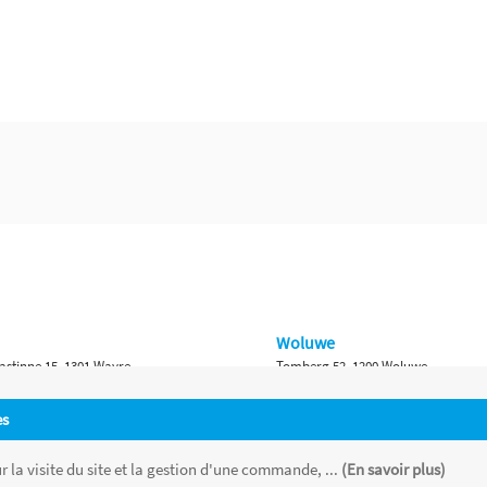
Woluwe
astinne 15, 1301 Wavre
Tomberg 52, 1200 Woluwe
Namur
es
 Bruxelles 315, 1410 Waterloo
Ch. de Marche 382, 5100 Namur
 la visite du site et la gestion d'une commande, ...
(En savoir plus)