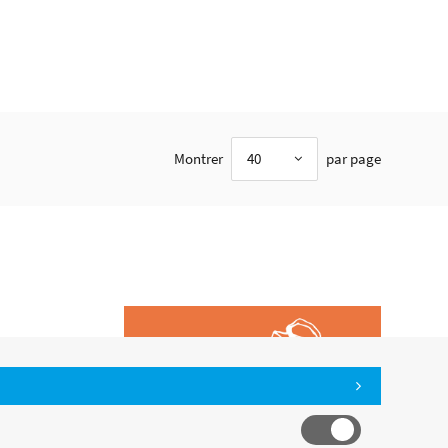
Montrer
40
par page