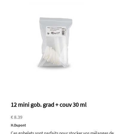
12 mini gob. grad + couv 30 ml
€ 8.39
H.Dupont
Ces gobelets sont parfaits pour stocker vos mélanges de